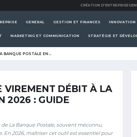
CRÉATION D’ENTREPRISE
GEN
REPRISE
GENERAL
GESTION ET FINANCES
INNOVATION
T
MARKETING ET COMMUNICATION
STRATÉGIE ET DÉVEL
LA BANQUE POSTALE EN…
E VIREMENT DÉBIT À LA
 2026 : GUIDE
 de La Banque Postale, souvent méconnu,
 En 2026, maîtriser cet outil est essentiel pour