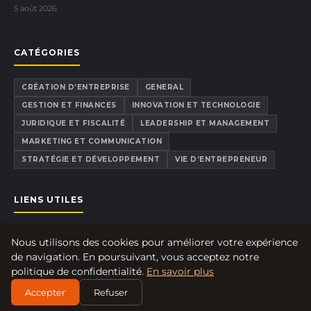
5 août 2026
CATÉGORIES
CRÉATION D’ENTREPRISE
GENERAL
GESTION ET FINANCES
INNOVATION ET TECHNOLOGIE
JURIDIQUE ET FISCALITÉ
LEADERSHIP ET MANAGEMENT
MARKETING ET COMMUNICATION
STRATÉGIE ET DÉVELOPPEMENT
VIE D’ENTREPRENEUR
LIENS UTILES
CONTACT
Nous utilisons des cookies pour améliorer votre expérience
À PROPOS
de navigation. En poursuivant, vous acceptez notre
MENTIONS LÉGALES
politique de confidentialité.
En savoir plus
CONFIDENTIALITÉ
Accepter
Refuser
PLAN DU SITE