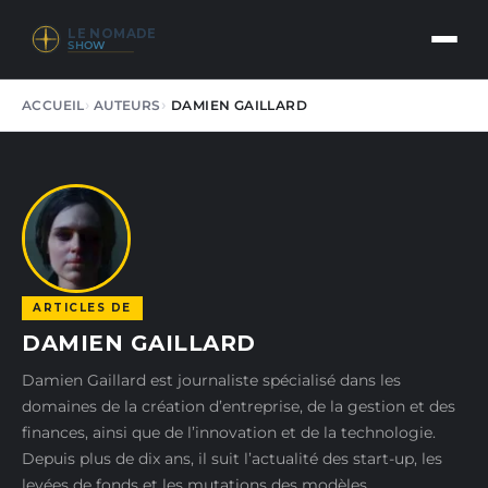
LE NOMADE
SHOW
ACCUEIL
AUTEURS
DAMIEN GAILLARD
ARTICLES DE
DAMIEN GAILLARD
Damien Gaillard est journaliste spécialisé dans les
domaines de la création d’entreprise, de la gestion et des
finances, ainsi que de l’innovation et de la technologie.
Depuis plus de dix ans, il suit l’actualité des start-up, les
levées de fonds et les mutations des modèles