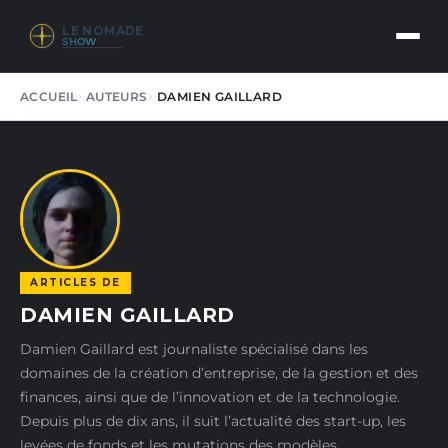
LE NOMADE
SHOW
ACCUEIL
AUTEURS
DAMIEN GAILLARD
ARTICLES DE
DAMIEN GAILLARD
Damien Gaillard est journaliste spécialisé dans les
domaines de la création d’entreprise, de la gestion et des
finances, ainsi que de l’innovation et de la technologie.
Depuis plus de dix ans, il suit l’actualité des start-up, les
levées de fonds et les mutations des modèles