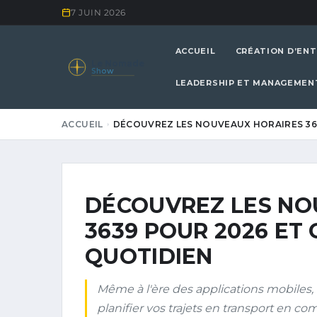
7 JUIN 2026
ACCUEIL
CRÉATION D’ENT
Le Nomade
Show
LEADERSHIP ET MANAGEMEN
ACCUEIL
DÉCOUVREZ LES NOUVEAUX HORAIRES 36
DÉCOUVREZ LES NO
3639 POUR 2026 ET
QUOTIDIEN
Même à l'ère des applications mobiles, 
planifier vos trajets en transport en c