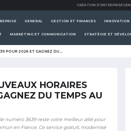
CRÉATION D’ENTREPRISE
GEN
REPRISE
GENERAL
GESTION ET FINANCES
INNOVATION
T
MARKETING ET COMMUNICATION
STRATÉGIE ET DÉVEL
39 POUR 2026 ET GAGNEZ DU…
UVEAUX HORAIRES
 GAGNEZ DU TEMPS AU
le numéro 3639 reste votre meilleur allié pour
ommun en France. Ce service gratuit, modernisé