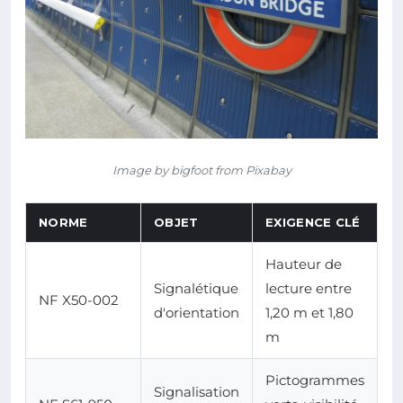
Image by bigfoot from Pixabay
NORME
OBJET
EXIGENCE CLÉ
Hauteur de
Signalétique
lecture entre
NF X50-002
d'orientation
1,20 m et 1,80
m
Pictogrammes
Signalisation