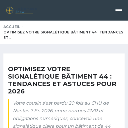
Le Nomade
Show
ACCUEIL
OPTIMISEZ VOTRE SIGNALÉTIQUE BÂTIMENT 44 : TENDANCES
ET…
OPTIMISEZ VOTRE
SIGNALÉTIQUE BÂTIMENT 44 :
TENDANCES ET ASTUCES POUR
2026
Votre cousin s’est perdu 20 fois au CHU de
Nantes ? En 2026, entre normes PMR et
obligations numériques, concevoir une
signalétique claire pour un bâtiment de 44