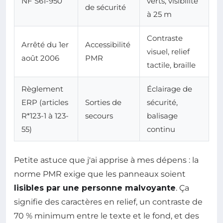
NF S61-950
verts, visibilité
de sécurité
à 25 m
Contraste
Arrêté du 1er
Accessibilité
visuel, relief
août 2006
PMR
tactile, braille
Règlement
Éclairage de
ERP (articles
Sorties de
sécurité,
R*123-1 à 123-
secours
balisage
55)
continu
Petite astuce que j'ai apprise à mes dépens : la
norme PMR exige que les panneaux soient
lisibles par une personne malvoyante
. Ça
signifie des caractères en relief, un contraste de
70 % minimum entre le texte et le fond, et des