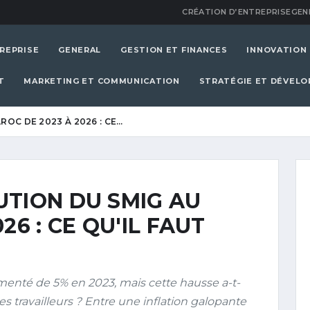
CRÉATION D’ENTREPRISE
GEN
REPRISE
GENERAL
GESTION ET FINANCES
INNOVATION
T
MARKETING ET COMMUNICATION
STRATÉGIE ET DÉVEL
OC DE 2023 À 2026 : CE…
UTION DU SMIG AU
26 : CE QU'IL FAUT
menté de 5% en 2023, mais cette hausse a-t-
s travailleurs ? Entre une inflation galopante