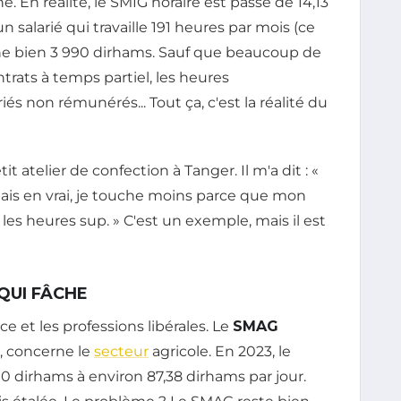
. En réalité, le SMIG horaire est passé de 14,13
n salarié qui travaille 191 heures par mois (ce
nne bien 3 990 dirhams. Sauf que beaucoup de
ntrats à temps partiel, les heures
és non rémunérés... Tout ça, c'est la réalité du
it atelier de confection à Tanger. Il m'a dit : «
 mais en vrai, je touche moins parce que mon
es heures sup. » C'est un exemple, mais il est
 QUI FÂCHE
ce et les professions libérales. Le
SMAG
ui, concerne le
secteur
agricole. En 2023, le
 dirhams à environ 87,38 dirhams par jour.