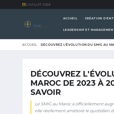
2 JUILLET 2026
ACCUEIL
CRÉATION D’ENT
Le Nomade
Show
LEADERSHIP ET MANAGEMEN
ACCUEIL
DÉCOUVREZ L'ÉVOLUTION DU SMIG AU MAR
DÉCOUVREZ L'ÉVOL
MAROC DE 2023 À 20
SAVOIR
Le SMIG au Maroc a officiellement aug
elle réellement amélioré le quotidien de