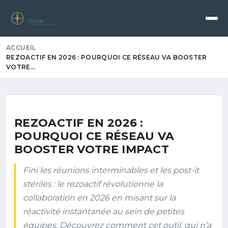
Le Nomade
Show
ACCUEIL
REZOACTIF EN 2026 : POURQUOI CE RÉSEAU VA BOOSTER
VOTRE…
REZOACTIF EN 2026 :
POURQUOI CE RÉSEAU VA
BOOSTER VOTRE IMPACT
Fini les réunions interminables et les post-it
stériles : le rezoactif révolutionne la
collaboration en 2026 en misant sur la
réactivité instantanée au sein de petites
équipes. Découvrez comment cet outil, qui n’a