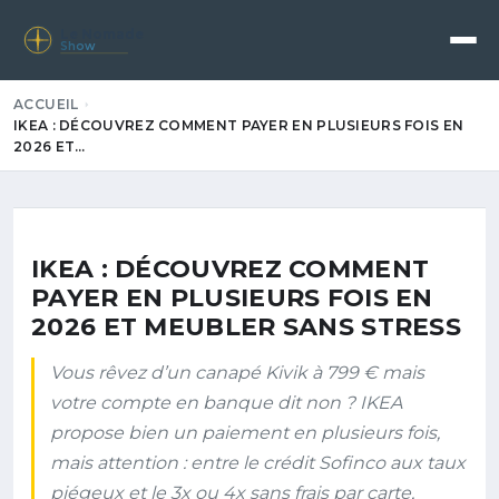
Le Nomade
Show
ACCUEIL
IKEA : DÉCOUVREZ COMMENT PAYER EN PLUSIEURS FOIS EN
2026 ET…
IKEA : DÉCOUVREZ COMMENT
PAYER EN PLUSIEURS FOIS EN
2026 ET MEUBLER SANS STRESS
Vous rêvez d’un canapé Kivik à 799 € mais
votre compte en banque dit non ? IKEA
propose bien un paiement en plusieurs fois,
mais attention : entre le crédit Sofinco aux taux
piégeux et le 3x ou 4x sans frais par carte,