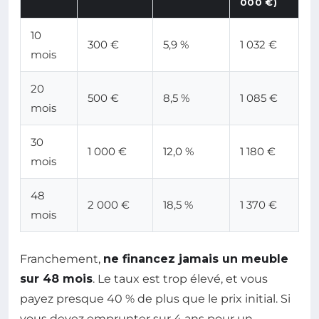
000 €)
10
300 €
5,9 %
1 032 €
mois
20
500 €
8,5 %
1 085 €
mois
30
1 000 €
12,0 %
1 180 €
mois
48
2 000 €
18,5 %
1 370 €
mois
Franchement,
ne financez jamais un meuble
sur 48 mois
. Le taux est trop élevé, et vous
payez presque 40 % de plus que le prix initial. Si
vous devez emprunter sur 4 ans pour un