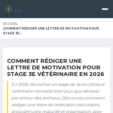
Le Nomade
Show
ACCUEIL
COMMENT RÉDIGER UNE LETTRE DE MOTIVATION POUR
STAGE 3E…
COMMENT RÉDIGER UNE
LETTRE DE MOTIVATION POUR
STAGE 3E VÉTÉRINAIRE EN 2026
En 2026, décrocher un stage de 3e en clinique
vétérinaire nécessite bien plus que déclarer
son amour des animaux. Découvrez comment
rédiger une lettre de motivation percutante,
prouvant votre maturité et organisation, avec