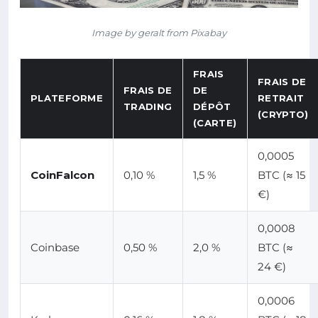
Image by geralt from Pixabay
FRAIS
FRAIS DE
FRAIS DE
DE
PLATEFORME
RETRAIT
TRADING
DÉPÔT
(CRYPTO)
(CARTE)
0,0005
CoinFalcon
0,10 %
1,5 %
BTC (≈ 15
€)
0,0008
Coinbase
0,50 %
2,0 %
BTC (≈
24 €)
0,0006