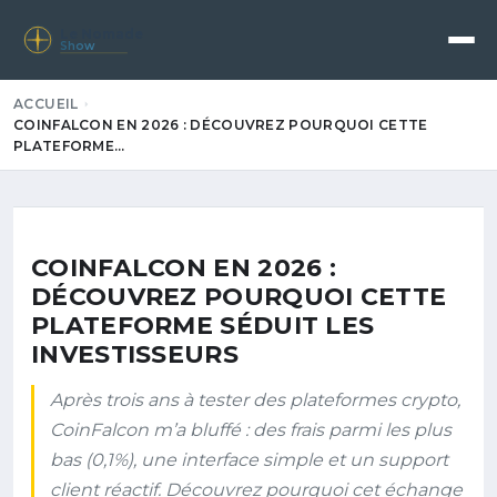
Le Nomade
Show
ACCUEIL
COINFALCON EN 2026 : DÉCOUVREZ POURQUOI CETTE
PLATEFORME…
COINFALCON EN 2026 :
DÉCOUVREZ POURQUOI CETTE
PLATEFORME SÉDUIT LES
INVESTISSEURS
Après trois ans à tester des plateformes crypto,
CoinFalcon m’a bluffé : des frais parmi les plus
bas (0,1%), une interface simple et un support
client réactif. Découvrez pourquoi cet échange